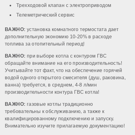
Трехходовой клапан с электроприводом
Утепление теплообменника ГВС
Телеметрический сервис
ВАЖНО:
установка комнатного термостата дает
нет
дополнительную экономию 10-20% в расходе
топлива за отопительный период!
Датчик потока ГВС
ВАЖНО:
при выборе котла с контуром ГВС
обращайте внимание на его производительность!
стандартный
Учитывайте тот факт, что на обеспечение горячей
водой одного открытого смесителя (душ, раковина,
ванна) требуется, в среднем, 4-8 л/мин
КОМПОНЕНТЫ
производительности контура ГВС котла!
ВАЖНО:
газовые котлы традиционно
Материал первичного теплообменника
требовательны к обслуживанию, а также к
квалифицированному подключению и запуску.
Внимательно изучите прилагаемую документацию!
медь