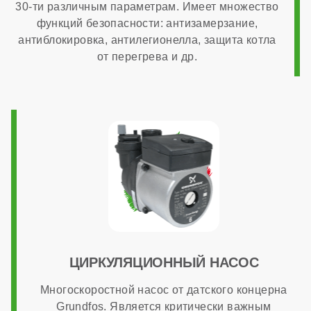
30-ти различным параметрам. Имеет множество
нет
функций безопасности: антизамерзание,
антиблокировка, антилегионелла, защита котла
ОБЩАЯ ИНФОРМАЦИЯ
от перегрева и др.
Модуляция мощности
1:3
Максимальный расход природного газа
1,85 м³/час
ЦИРКУЛЯЦИОННЫЙ НАСОС
Страна производства
Многоскоростной насос от датского концерна
Grundfos. Является критически важным