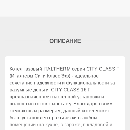
175 м²
Дымоудаление
ОПИСАНИЕ
принудительное
Количество теплообменников
Котел газовый ITALTHERM серии CITY CLASS F
(Италтерм Сити Класс Эф) - идеальное
2 шт.
сочетание надежности и функциональности за
разумные деньги. CITY CLASS 16 F
предназначен для настенной установки и
КПД
полностью готов к монтажу. Благодаря своим
компактным размерам, данный котел может
быть установлен практически в любом
93,3 %
помещении (на кухне, в гараже, в кладовой и