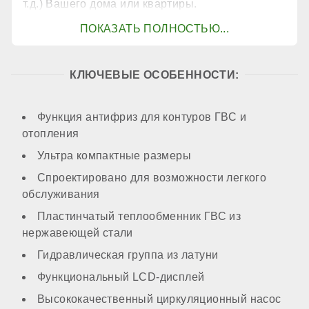
т.д.) Вашего дома или квартиры.
КОНТУР ГВС
Контур ГВС
КЛЮЧЕВЫЕ ОСОБЕННОСТИ:
есть
Функция антифриз для контуров ГВС и
отопления
Производительность горячей воды при ΔТ=25℃
Ультра компактные размеры
Спроектировано для возможности легкого
обслуживания
13,4 л/мин
Пластинчатый теплообменник ГВС из
нержавеющей стали
Преднагрев теплообменника ГВС
Гидравлическая группа из латуни
Функциональный LCD-дисплей
нет
Высококачественный циркуляционный насос