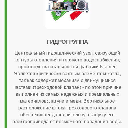
Диаметр патрубков отопления (резьба)
3/4 дюйма
ГИДРОГРУППА
Диаметр патрубков горячего водоснабжения
Центральный гидравлический узел, связующий
контуры отопления и горячего водоснабжения,
производства итальянской фабрики Kramer.
1/2 дюйма
Является критически важным элементом котла,
так как содержит механизм с движущимися
частями (трехходовой клапан) - по этой причине
Диаметр газового патрубка
выполнен из самых надежных и премиальных
материалов: латуни и меди. Вертикальное
расположение штока трехходового клапана
3/4 дюйма
обеспечивает дополнительную защиту его
электропривода от возможного попадания воды.
Напряжение электропитания