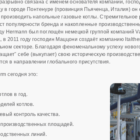
неразрывно связана с именем основателя компании, госп
ду в городе Понтенуре (провинция Пьяченца, Италия) он
 производить напольные газовые котлы. Стремительное 
т популярности бренда и накопленные производственны
году Hermann был поглощён немецкой группой компаний Va
 в 2011 году господин Маццони создаёт компанию Italth
льном секторе. Благодаря феноменальному успеху новог
вращает" себе (выкупает) свою историческую производст
тся в направлении глобального присутствия.
rm сегодня это:
отлов в год.
делей котлов.
евый контроль качества.
м производственных площадей.
водственных линий.