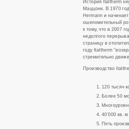
История Italtherm 
Маццони. В 1970 го
Hermann и начинает
ошеломительный рос
к тому, что в 2007 
недолгого перерыва,
страницу в отопите
году Italtherm "воз
стремительно движе
Производство Italthe
120 тысяч к
Более 50 мо
Многоуровн
40'000 кв. 
Пять произ