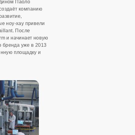
одином Паоло
 создаёт компанию
развитие,
е ноу-хау привели
illant. После
erm и начинает новую
о бренда уже в 2013
венную площадку и