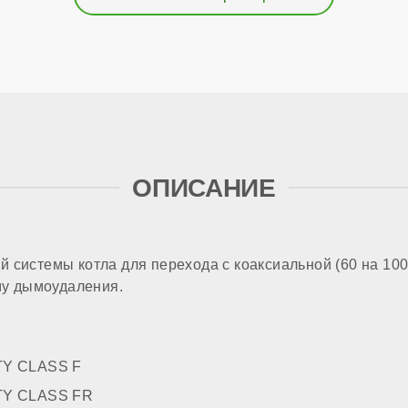
Итал
тва
12 ме
ОПИСАНИЕ
 системы котла для перехода с коаксиальной (60 на 100
ему дымоудаления.
TY CLASS F
TY CLASS FR