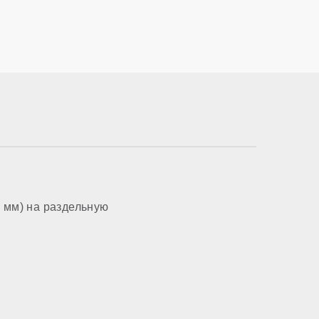
ия
с.
 мм) на раздельную