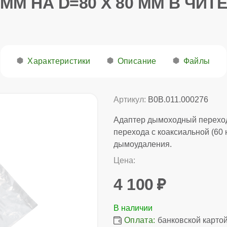
ММ НА D=80 X 80 ММ В ЧИТ
Характеристики
Описание
Файлы
Артикул:
B0B.011.000276
Адаптер дымоходный переход
перехода с коаксиальной (60 
дымоудаления.
Цена:
4 100
Оплата:
банковской картой,