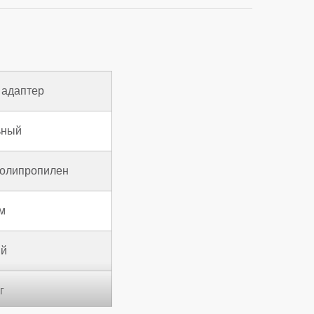
 адаптер
ьный
Полипропилен
м
ый
г